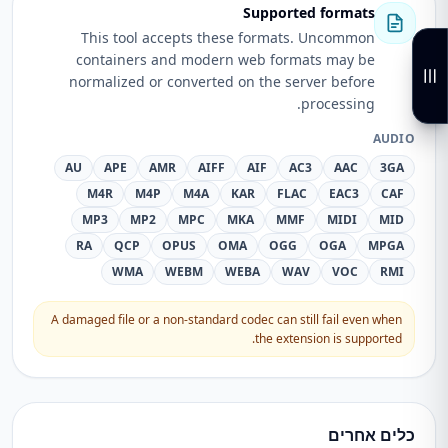
Supported formats
This tool accepts these formats. Uncommon
containers and modern web formats may be
normalized or converted on the server before
processing.
AUDIO
AU
APE
AMR
AIFF
AIF
AC3
AAC
3GA
M4R
M4P
M4A
KAR
FLAC
EAC3
CAF
MP3
MP2
MPC
MKA
MMF
MIDI
MID
RA
QCP
OPUS
OMA
OGG
OGA
MPGA
WMA
WEBM
WEBA
WAV
VOC
RMI
A damaged file or a non-standard codec can still fail even when
the extension is supported.
כלים אחרים