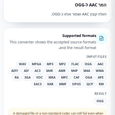
המר AAC ל-OGG
העלה קובץ AAC ושמור אותו כ-OGG.
Supported formats
This converter shows the accepted source formats
and the result format.
INPUT FILES
WAV
MPGA
MP3
MP2
FLAC
OGG
AAC
AIFF
AIF
AC3
M4R
AMR
M4P
M4A
WMA
RA
3GA
VOC
MKA
MPC
CAF
OGA
APE
EAC3
KAR
MMF
OPUS
QCP
RM
RESULT
OGG
A damaged file or a non-standard codec can still fail even when