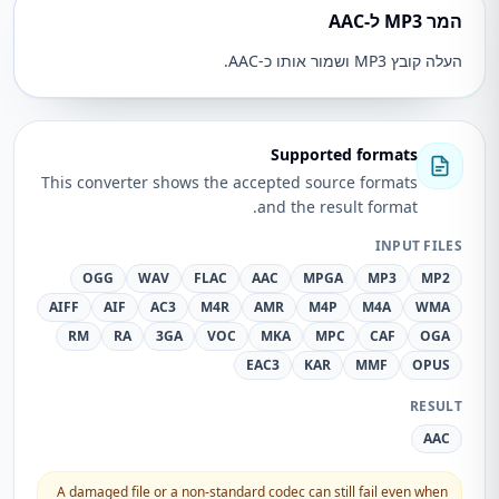
המר MP3 ל-AAC
העלה קובץ MP3 ושמור אותו כ-AAC.
Supported formats
This converter shows the accepted source formats
and the result format.
INPUT FILES
OGG
WAV
FLAC
AAC
MPGA
MP3
MP2
AIFF
AIF
AC3
M4R
AMR
M4P
M4A
WMA
RM
RA
3GA
VOC
MKA
MPC
CAF
OGA
EAC3
KAR
MMF
OPUS
RESULT
AAC
A damaged file or a non-standard codec can still fail even when