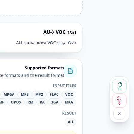
המר VOC ל-AU
העלה קובץ VOC ושמור אותו כ-AU.
Supported formats
e formats and the result format.
INPUT FILES
0
MPGA
MP3
MP2
FLAC
VOC
MF
OPUS
RM
RA
3GA
MKA
0
RESULT
AU