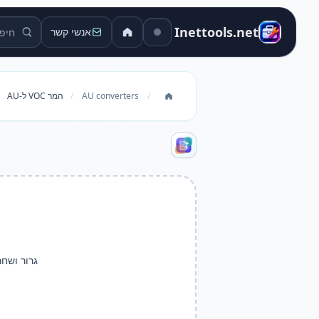
חיפוש כל
Inettools.net
אנשי קשר
/
AU converters
/
המר VOC ל-AU
גרור ושחר