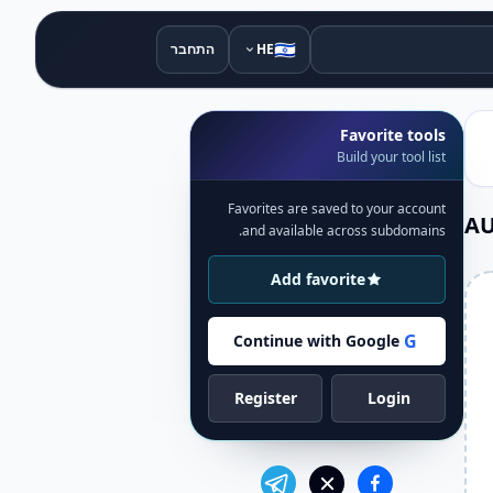
🇮🇱
HE
התחבר
Favorite tools
Build your tool list
Favorites are saved to your account
and available across subdomains.
Add favorite
G
Continue with Google
Register
Login