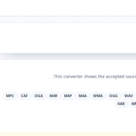
This converter shows the accepted sourc
MPC
CAF
OGA
M4R
M4P
M4A
WMA
OGG
WAV
KAR
M