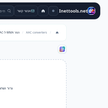
חיפוש כל
Inettools.net
אנשי קשר
/
AAC converters
/
המר WMA ל-AAC
גרור ושחר