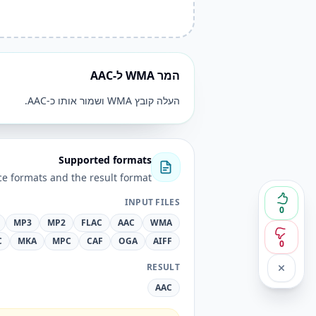
המר WMA ל-AAC
העלה קובץ WMA ושמור אותו כ-AAC.
Supported formats
e formats and the result format.
INPUT FILES
0
MP3
MP2
FLAC
AAC
WMA
C
MKA
MPC
CAF
OGA
AIFF
0
RESULT
AAC