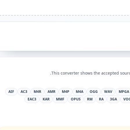
This converter shows the accepted sourc
AIF
AC3
M4R
AMR
M4P
M4A
OGG
WAV
MPGA
EAC3
KAR
MMF
OPUS
RM
RA
3GA
VO