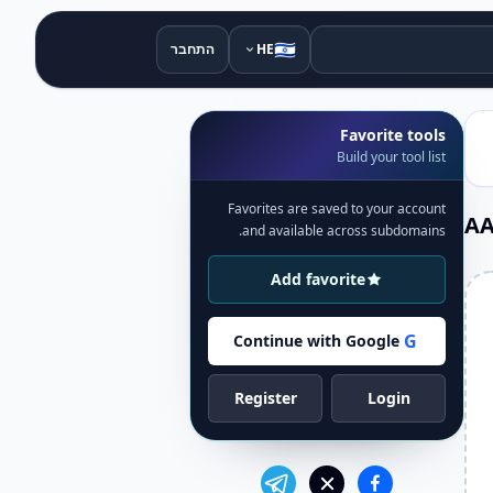
🇮🇱
HE
התחבר
Favorite tools
Build your tool list
Favorites are saved to your account
and available across subdomains.
Add favorite
G
Continue with Google
Register
Login