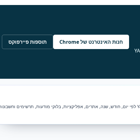
חנות האינטרנט של Chrome
תוספות פיירפוקס
ובדוק את הכנסות YAN
נתוני RSYA מציגים את ההכנסות של Yandex לפי יום, חודש, שנה, אתרים, אפליקציות, בלוקי מודעות, תרשימים וחשבונו