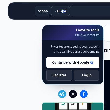
🇮🇱
HE
התחבר
Favorite tools
Build your tool list
Favorites are saved to your account
and available across subdomains.
G
Continue with Google
Register
Login