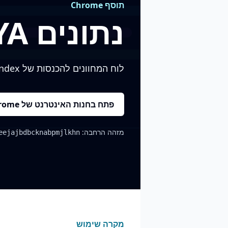
תוסף Chrome
נתונים RSYA
לוח המחוונים להכנסות של Yandex: יום, חודש, שנה, אתרים, אפליקציות וחסימות מודעות.
פתח בחנות האינטרנט של Chrome
מזהה הרחבה:
eejajbdbcknabpmjlkhn
מקרה שימוש