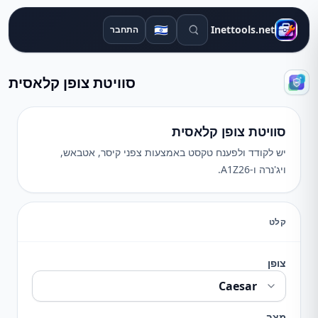
חיפוש כלים
🇮🇱
Inettools.net
התחבר
סוויטת צופן קלאסית
סוויטת צופן קלאסית
יש לקודד ולפענח טקסט באמצעות צפני קיסר, אטבאש,
ויג'נרה ו-A1Z26.
קלט
צופן
מצב