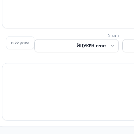
המר ל
העתק ללוח