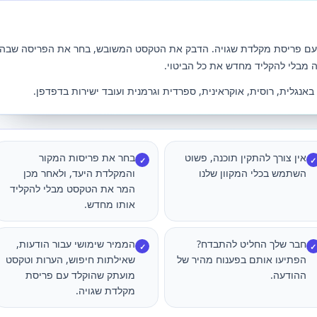
קסט שהוקלד עם פריסת מקלדת שגויה. הדבק את הטקסט המשובש, בחר את הפריסה שבה
 מבלי להקליד מחדש את כל הביטוי.
אנגלית, רוסית, אוקראינית, ספרדית וגרמנית ועובד ישירות בדפדפן.
אין צורך להתקין תוכנה, פשוט
בחר את פריסות המקור
✓
✓
השתמש בכלי המקוון שלנו
והמקלדת היעד, ולאחר מכן
המר את הטקסט מבלי להקליד
אותו מחדש.
חבר שלך החליט להתבדח?
הממיר שימושי עבור הודעות,
✓
✓
הפתיעו אותם בפענוח מהיר של
שאילתות חיפוש, הערות וטקסט
ההודעה.
מועתק שהוקלד עם פריסת
מקלדת שגויה.