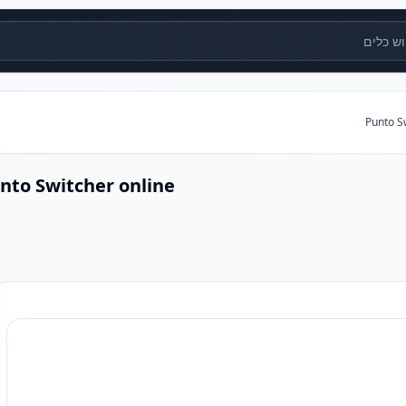
ים
Punto S
nto Switcher online