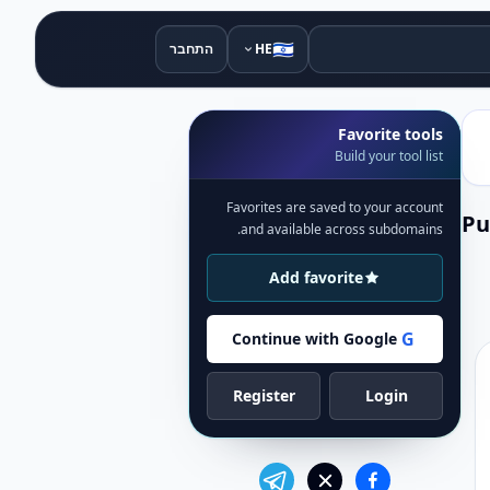
🇮🇱
HE
התחבר
Favorite tools
Build your tool list
Favorites are saved to your account
Pu
and available across subdomains.
Add favorite
G
Continue with Google
Register
Login