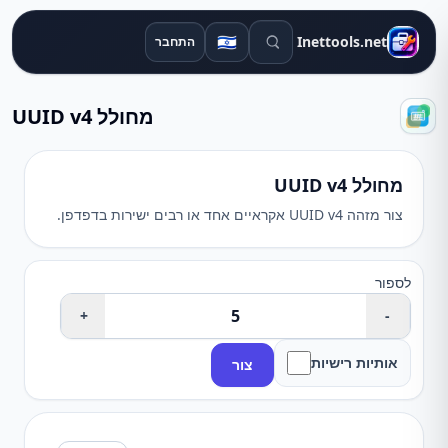
חיפוש כלים
🇮🇱
Inettools.net
התחבר
מחולל UUID v4
מחולל UUID v4
צור מזהה UUID v4 אקראיים אחד או רבים ישירות בדפדפן.
לספור
+
-
אותיות רישיות
צור