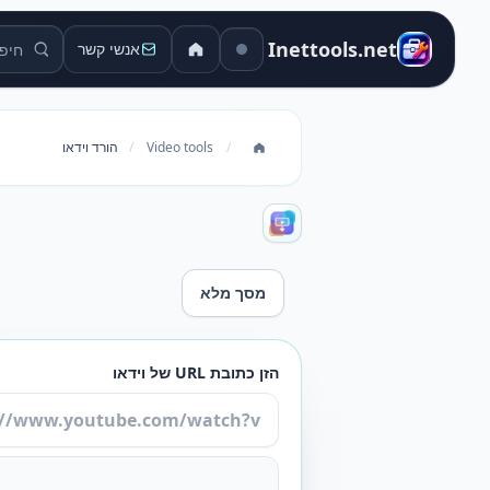
חיפוש כל
Inettools.net
אנשי קשר
/
Video tools
/
הורד וידאו
מסך מלא
הורד וידאו
הזן כתובת URL של וידאו