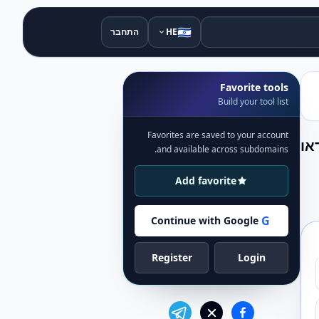
🇮🇱
HE
התחבר
Favorite tools
Build your tool list
Favorites are saved to your account
או
and available across subdomains.
Add favorite
G
Continue with Google
Register
Login