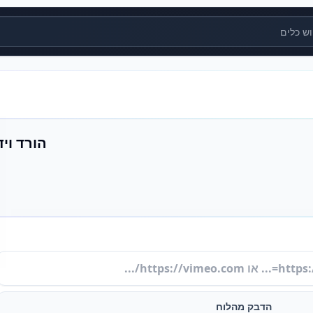
ים
הורד ויד
הדבק מהלוח