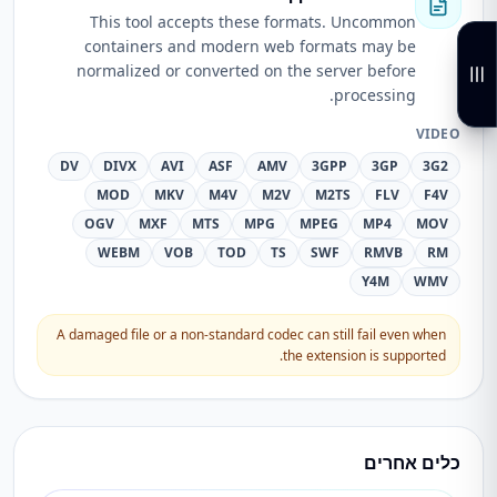
This tool accepts these formats. Uncommon
containers and modern web formats may be
normalized or converted on the server before
processing.
VIDEO
DV
DIVX
AVI
ASF
AMV
3GPP
3GP
3G2
MOD
MKV
M4V
M2V
M2TS
FLV
F4V
OGV
MXF
MTS
MPG
MPEG
MP4
MOV
WEBM
VOB
TOD
TS
SWF
RMVB
RM
Y4M
WMV
A damaged file or a non-standard codec can still fail even when
the extension is supported.
כלים אחרים