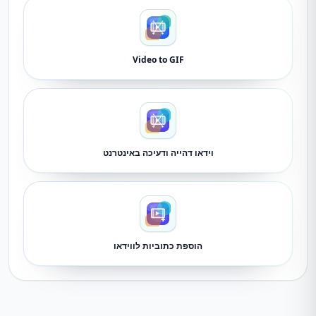
Video to GIF
וידאו דהייה ודעיכה באינטרנט
הוספת כתוביות לווידאו