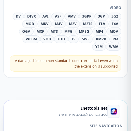
VIDEO
DV
DIVX
AVI
ASF
AMV
3GPP
3GP
3G2
MOD
MKV
M4V
M2V
M2TS
FLV
F4V
OGV
MXF
MTS
MPG
MPEG
MP4
MOV
WEBM
VOB
TOD
TS
SWF
RMVB
RM
Y4M
WMV
A damaged file or a non-standard codec can still fail even when
the extension is supported.
Inettools.net
כלים מקוונים לקבצים, מדיה ורשת
SITE NAVIGATION